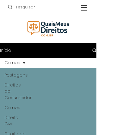
Início
Crimes
Postagens
Direitos
do
Consumidor
Crimes
Direito
Civil
Direito do