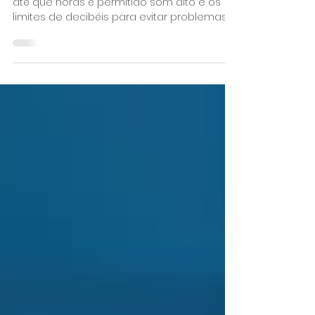
Decibéis Permitidos
Entenda como funciona a Lei do Silêncio,
até que horas é permitido som alto e os
limites de decibéis para evitar problemas
com vizinhos e...