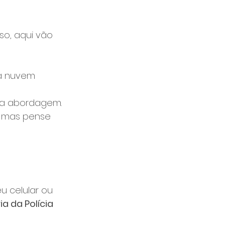
sso, aqui vão 
na nuvem 
 na abordagem.
, mas pense 
u celular ou 
 da Polícia 