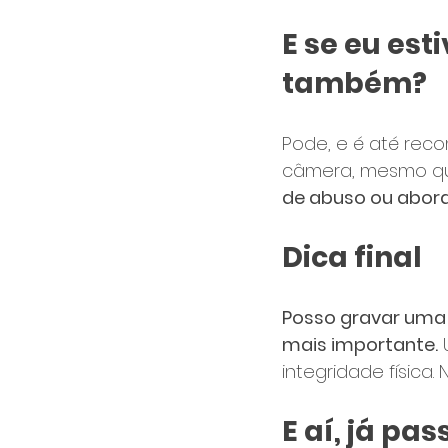
E se eu es
também?
Pode, e é até rec
câmera, mesmo que
de abuso ou abor
Dica final
Posso gravar uma 
mais importante.
 
integridade física
E aí, já pa