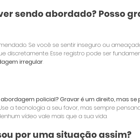
tiver sendo abordado? Posso gr
omendado. Se você se sentir inseguro ou ameaçado,
 discretamente. Esse registro pode ser fundamen
dagem irregular
.
abordagem policial? Gravar é um direito, mas se p
Use a tecnologia a seu favor, mas sempre pensan
. Nenhum vídeo vale mais que a sua vida.
ssou por uma situação assim?