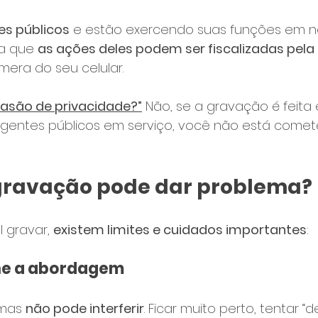
es públicos
 e estão exercendo suas funções em 
ca que 
as ações deles podem ser fiscalizadas pel
mera do seu celular.
vasão de privacidade?”
 Não, se a gravação é feita 
agentes públicos em serviço, você não está come
gravação pode dar problema?
 gravar, 
existem limites e cuidados importantes
:
he a abordagem
mas 
não pode interferir
. Ficar muito perto, tentar “