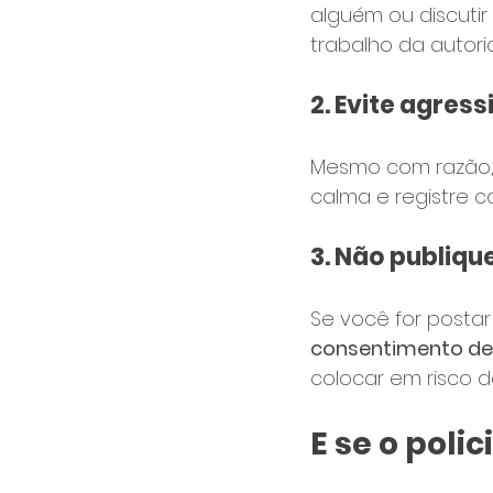
alguém ou discutir
trabalho da autori
2. 
Evite agress
Mesmo com razão, 
calma e registre c
3. 
Não publique
Se você for postar
consentimento de
colocar em risco 
E se o poli