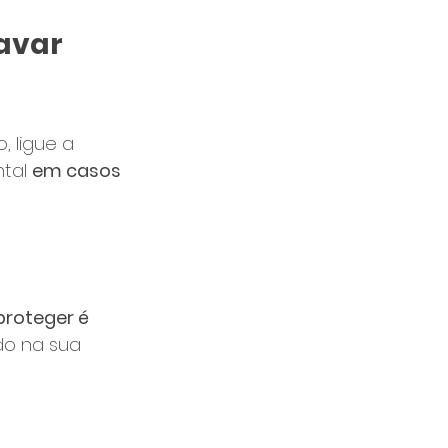
avar 
 ligue a 
tal 
em casos 
roteger é 
do na sua 