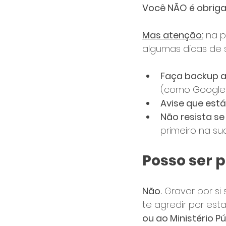
Você NÃO é obrigad
Mas atenção:
 na p
algumas dicas de 
Faça backup 
(como Google 
Avise que est
Não resista se
primeiro na su
Posso ser 
Não.
 Gravar por si 
te agredir por esta
ou ao Ministério Pú