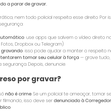
o a parar de gravar. 
rática, nem todo policial respeita esse direito. Por i
segurança:
automático
: use apps que salvem o vídeo direto 
Fotos, Dropbox ou Telegram).
á gravando
: isso pode ajudar a manter o respeito
 tentarem tomar seu celular à força
 — grave tudo
a segurança. Depois, denuncie.
preso por gravar?
só 
não é crime
. Se um policial te ameaçar, tomar se
r filmando, isso deve ser 
denunciado à Corregedoria
blico
.