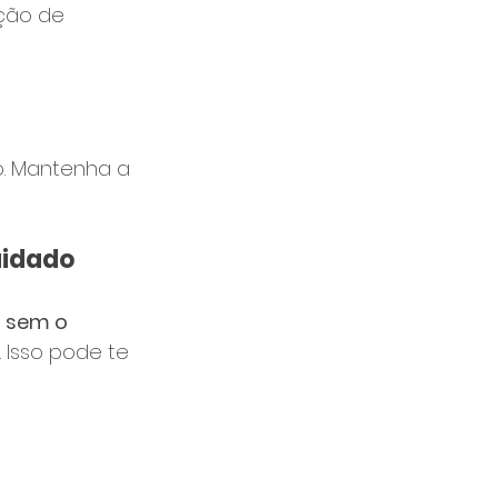
ção de 
. Mantenha a 
uidado
 sem o 
 Isso pode te 