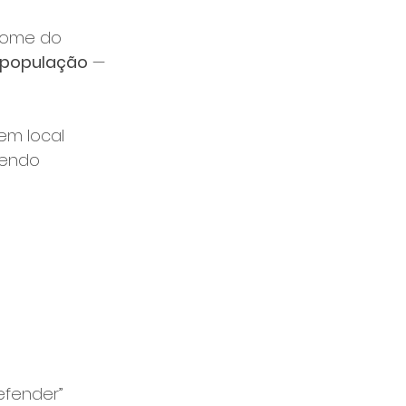
nome do 
a população
 — 
em local 
tendo 
defender” 