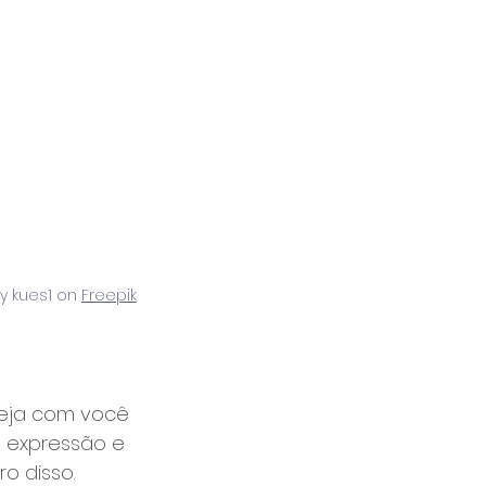
 kues1 on 
Freepik
seja com você 
e expressão e 
o disso.