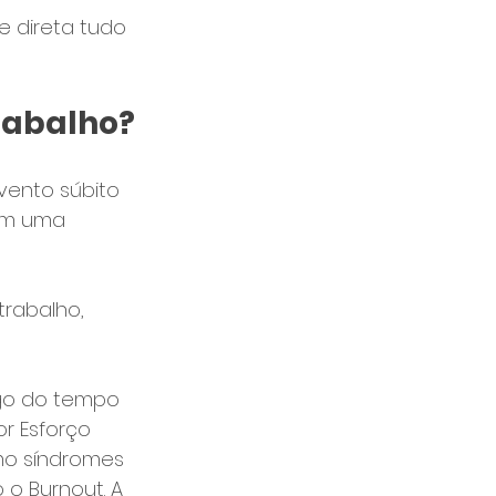
e direta tudo 
rabalho?
ento súbito 
em uma 
trabalho, 
ngo do tempo 
r Esforço 
mo síndromes 
o Burnout. A 