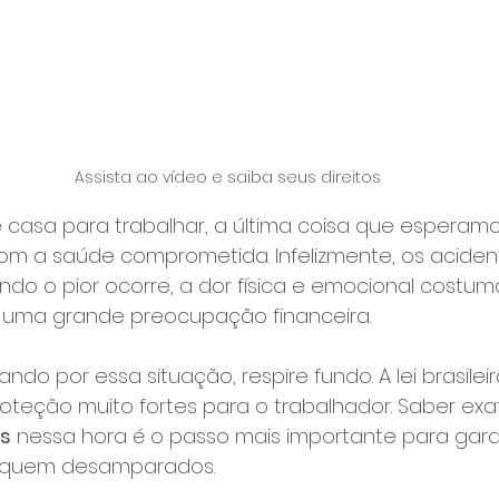
Assista ao vídeo e saiba seus direitos
casa para trabalhar, a última coisa que esperamos
 a saúde comprometida. Infelizmente, os aciden
o o pior ocorre, a dor física e emocional costuma
ma grande preocupação financeira.
do por essa situação, respire fundo. A lei brasileir
teção muito fortes para o trabalhador. Saber ex
os
 nessa hora é o passo mais importante para gara
 fiquem desamparados.