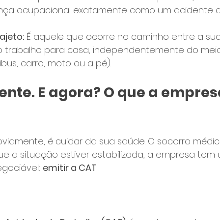
oença ocupacional exatamente como um acidente d
ajeto:
 É aquele que ocorre no caminho entre a sua
do trabalho para casa, independentemente do mei
ibus, carro, moto ou a pé).
dente. E agora? O que a empres
obviamente, é cuidar da sua saúde. O socorro médic
que a situação estiver estabilizada, a empresa tem
gociável: 
emitir a CAT
.