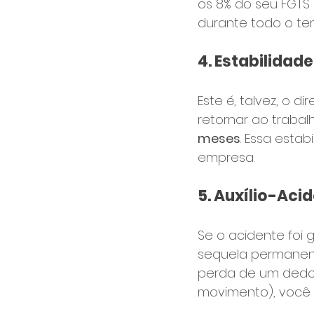
os 8% do seu FGTS
durante todo o te
4. Estabilidad
Este é, talvez, o d
retornar ao trabal
meses
. Essa estab
empresa.
5. Auxílio-Aci
Se o acidente foi
sequela permanent
perda de um dedo,
movimento), você 