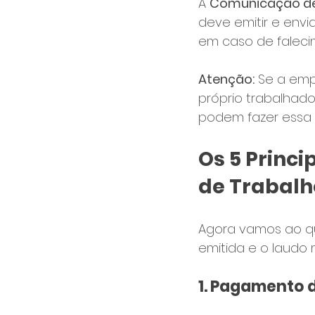
A 
Comunicação de 
deve emitir e envi
em caso de faleci
Atenção:
 Se a emp
próprio trabalhado
podem fazer essa e
Os 5 Princi
de Trabalh
Agora vamos ao qu
emitida e o laudo 
1. Pagamento 