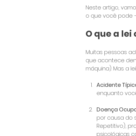
Neste artigo, vamos
o que você pode –
O que a le
Muitas pessoas ac
que acontece den
máquina). Mas a lei
Acidente Típic
enquanto você
Doença Ocupaci
por causa do s
Repetitivo), 
psicológicas c