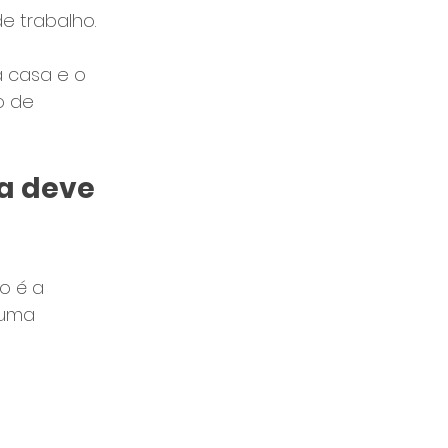
e trabalho.
 casa e o 
o de 
a deve 
o é a 
 uma 