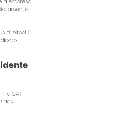
e a empresa 
diatamente, 
 direitos! O 
ndicato 
cidente 
om a CAT 
tidos: