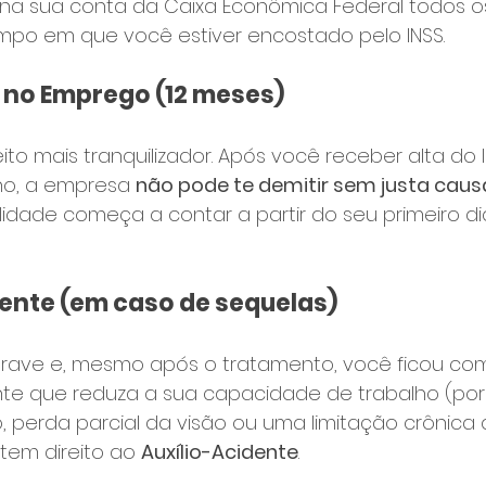
 na sua conta da Caixa Econômica Federal todos o
mpo em que você estiver encostado pelo INSS.
e no Emprego (12 meses)
ireito mais tranquilizador. Após você receber alta do 
ho, a empresa 
não pode te demitir sem justa causa
ilidade começa a contar a partir do seu primeiro di
dente (em caso de sequelas)
 grave e, mesmo após o tratamento, você ficou co
e que reduza a sua capacidade de trabalho (por 
 perda parcial da visão ou uma limitação crônica 
tem direito ao 
Auxílio-Acidente
.