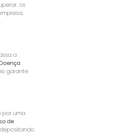
perar, os 
empresa, 
assa a 
-Doença 
ois garante 
o por uma 
so de 
 depositando 