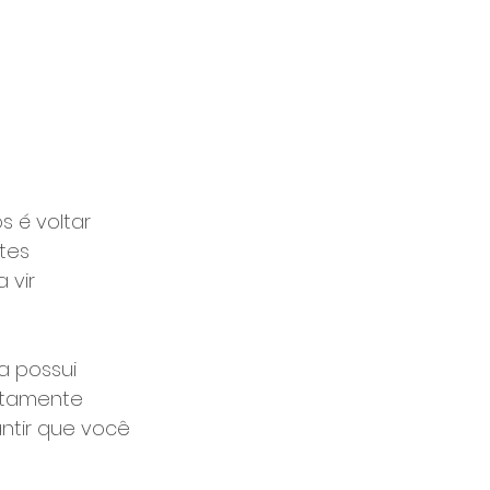
 é voltar 
tes 
 vir 
a possui 
atamente 
ntir que você 