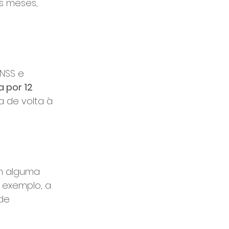
s meses, 
INSS e 
 por 12 
a de volta à 
m alguma 
exemplo, a 
de 