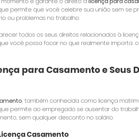
 momento e garante o direito à 
licença para cas
ta que permite que você celebre sua união sem se 
io ou problemas no trabalho.
larecer todos os seus direitos relacionados à licenç
que você possa focar no que realmente importa: c
cença para Casamento e Seus Di
asamento
, também conhecida como licença matrimo
a que permite ao empregado se ausentar do trabal
mento, sem qualquer desconto no salário.
 Licença Casamento