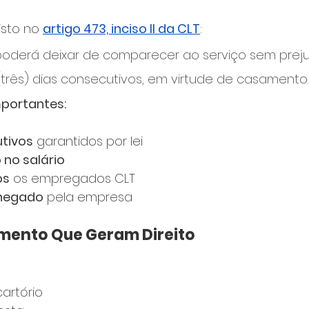
isto no 
artigo 473, inciso II da CLT
:
derá deixar de comparecer ao serviço sem preju
 3 (três) dias consecutivos, em virtude de casamento.
mportantes:
utivos
 garantidos por lei
no salário
os
 os empregados CLT
 negado
 pela empresa
mento Que Geram Direito
artório