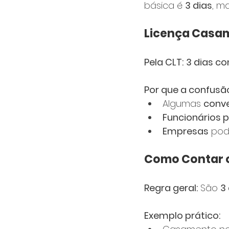
básica é 
3 dias
, m
Licença Casam
Pela CLT:
3 dias co
Por que a confusã
Algumas 
conve
Funcionários p
Empresas
 pod
Como Contar o
Regra geral:
 São 
3
Exemplo prático: