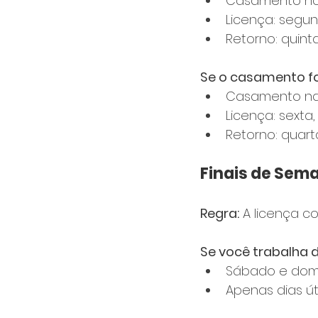
Casamento n
Licença: segun
Retorno: quinta
Se o casamento for
Casamento na 
Licença: sexta
Retorno: quart
Finais de Sem
Regra:
 A licença c
Se você trabalha 
Sábado e dom
Apenas dias ú