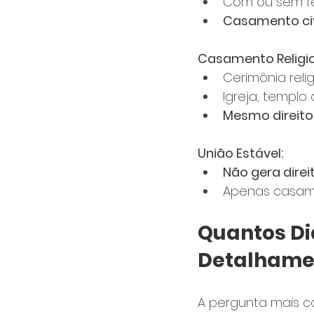
Com ou sem f
Casamento civi
Casamento Religio
Cerimônia reli
Igreja, templo 
Mesmo direito
União Estável:
Não gera direi
Apenas casam
Quantos Di
Detalhame
A pergunta mais c