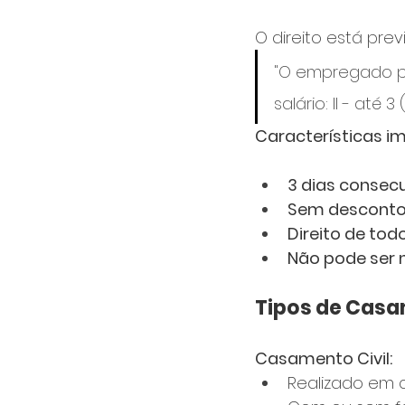
O direito está prev
"O empregado po
salário: II - até
Características i
3 dias consec
Sem desconto 
Direito de tod
Não pode ser
Tipos de Casa
Casamento Civil:
Realizado em c