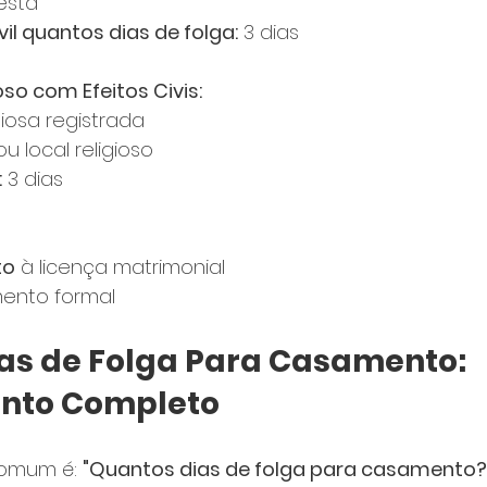
esta
l quantos dias de folga:
 3 dias
so com Efeitos Civis:
giosa registrada
ou local religioso
:
 3 dias
to
 à licença matrimonial
ento formal
as de Folga Para Casamento: 
nto Completo
omum é: 
"Quantos dias de folga para casamento?