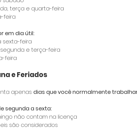
o sábado
da, terça e quarta-feira
-feira
 em dia útil:
sexta-feira
, segunda e terça-feira
a-feira
ana e Feriados
onta apenas 
dias que você normalmente trabalhar
de segunda a sexta:
ingo não contam na licença
teis são considerados