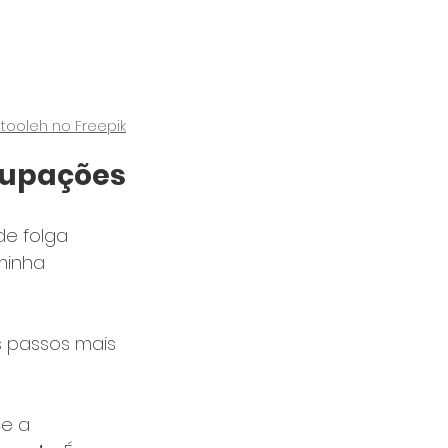
tooleh no Freepik
ocupações
e folga 
minha 
 passos mais 
e a 