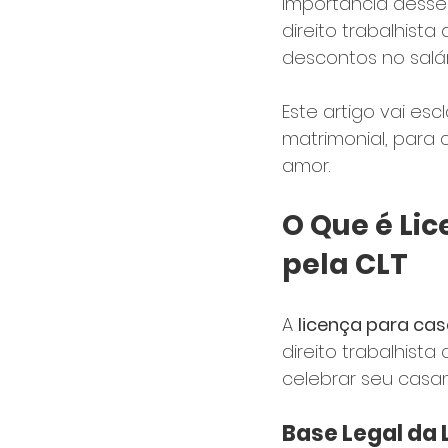
importância desse
direito trabalhis
descontos no salár
Este artigo vai esc
matrimonial, para 
amor.
O Que é Li
pela CLT
A 
licença para c
direito trabalhist
celebrar seu casa
Base Legal da