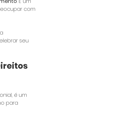
amento
. É um 
preocupar com 
a 
elebrar seu 
reitos 
nial, é um 
ho para 