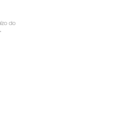
ízo do 
"