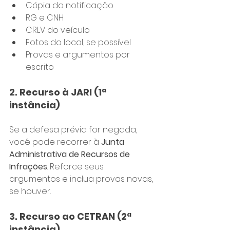
Cópia da notificação
RG e CNH
CRLV do veículo
Fotos do local, se possível
Provas e argumentos por 
escrito
2. Recurso à JARI (1ª 
instância)
Se a defesa prévia for negada, 
você pode recorrer à 
Junta 
Administrativa de Recursos de 
Infrações
. Reforce seus 
argumentos e inclua provas novas, 
se houver.
3. Recurso ao CETRAN (2ª 
instância)