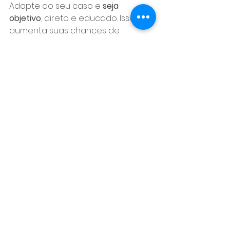
Adapte ao seu caso e 
seja 
objetivo
, direto e educado. Isso 
aumenta suas chances de 
sucesso.
Conclusão
Saber 
como recorrer de uma multa 
de trânsito
 pode evitar prejuízos e 
pontos na CNH. Se você identificou 
um radar irregular ou uma 
abordagem escondida, 
não aceite 
a penalidade de forma passiva
 — 
exerça seu direito de defesa.
Se estiver com dúvidas ou 
inseguro, 
procure ajuda profissional
. 
Muitas multas são canceladas por 