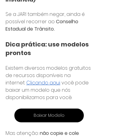
Se a JARI também negar, ainda é 
possível recorrer ao 
Conselho 
Estadual de Trânsito.
Dica prática: use modelos 
prontos
Existem diversos modelos gratuitos 
de recursos disponíveis na 
internet. 
Clicando aqui
 você pode 
baixar um modelo que nós 
disponibilizamos para você.
Baixar Modelo
Mas atenção: 
não copie e cole
. 