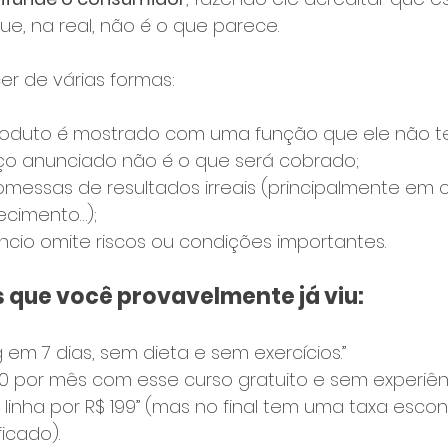
e, na real, não é o que parece.
r de várias formas:
oduto é mostrado com uma função que ele não t
o anunciado não é o que será cobrado;
messas de resultados irreais (principalmente em c
ecimento…);
cio omite riscos ou condições importantes.
 que você provavelmente já viu:
 em 7 dias, sem dieta e sem exercícios.”
0 por mês com esse curso gratuito e sem experiênc
e linha por R$ 199” (mas no final tem uma taxa esco
ficado).