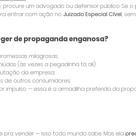
, procure um advogado ou defensor público. Se o pr
ra entrar com ação no 
Juizado Especial Cível
, sem
eger de propaganda enganosa?
promessas milagrosas;
miúdas (às vezes a pegadinha tá ali);
putação da empresa;
es de outros consumidores;
r impulso — essa é a armadilha preferida da pro
te pra vender — isso todo mundo sabe. Mas ela 
prec