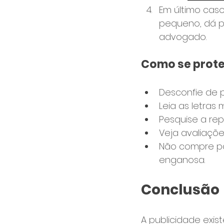
Em último caso
pequeno, dá p
advogado.
Como se prot
Desconfie de 
Leia as letras 
Pesquise a re
Veja avaliaçõ
Não compre po
enganosa.
Conclusão
A publicidade exis