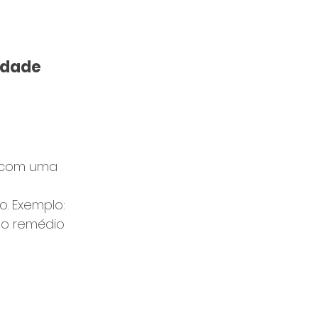
idade 
o com uma 
. Exemplo: 
o remédio 