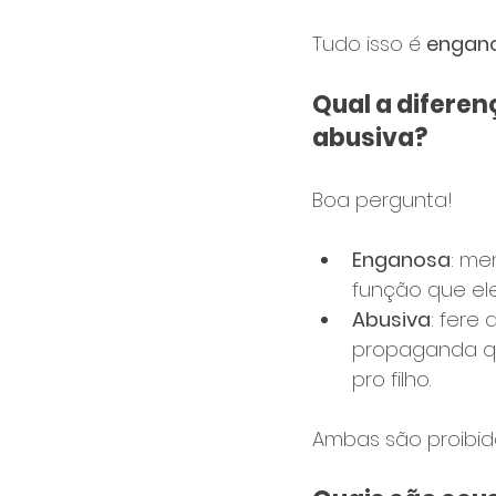
Tudo isso é 
engan
Qual a diferen
abusiva?
Boa pergunta!
Enganosa
: me
função que el
Abusiva
: fere
propaganda qu
pro filho.
Ambas são proibid