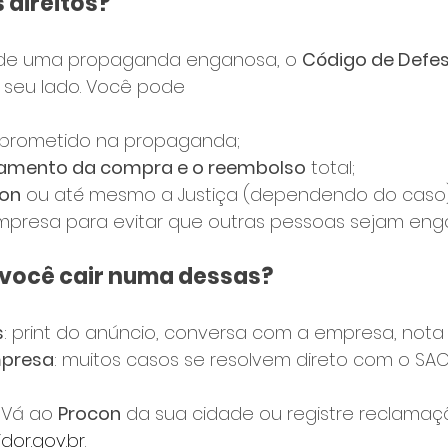
 direitos?
a de uma propaganda enganosa, o 
Código de Defes
o seu lado. Você pode
oi prometido na propaganda;
amento da compra e o reembolso
 total;
on
 ou até mesmo a Justiça (dependendo do caso)
mpresa para evitar que outras pessoas sejam eng
e você cair numa dessas?
s
: print do anúncio, conversa com a empresa, nota f
mpresa
: muitos casos se resolvem direto com o SAC
 Vá ao 
Procon
 da sua cidade ou registre reclamaç
dor.gov.br
.