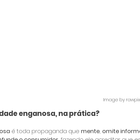
Image by rawpix
idade enganosa, na prática?
nosa
 é toda propaganda que 
mente
, 
omite inform
nfunde o consumidor
, fazendo ele acreditar que e