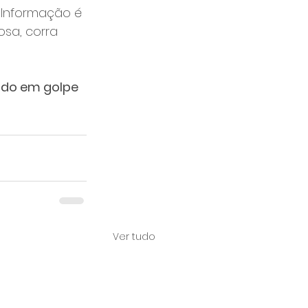
 Informação é 
sa, corra 
ndo em golpe 
Ver tudo