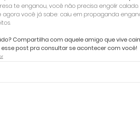
resa te enganou, você não precisa engolir calado.
e agora você já sabe: caiu em propaganda engano
itos.
údo? Compartilha com aquele amigo que vive cai
va esse post pra consultar se acontecer com você!
or