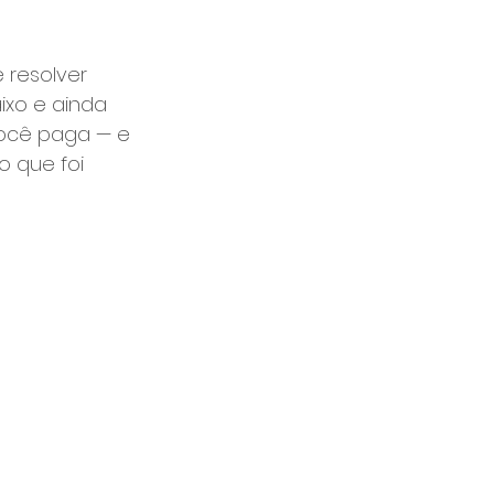
 resolver 
xo e ainda 
você paga — e 
 que foi 