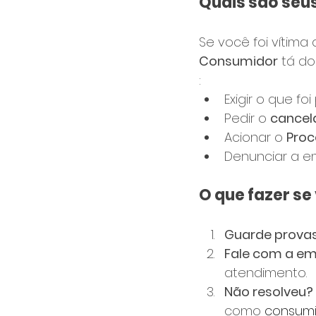
Quais são seus
Se você foi vítim
Consumidor
 tá d
:
Exigir o que f
Pedir o 
cancel
Acionar o 
Proc
Denunciar a e
O que fazer s
Guarde prova
Fale com a e
atendimento.
Não resolveu?
como 
consumi