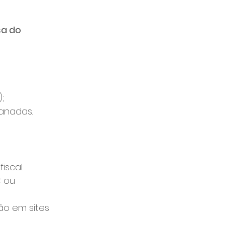
a do 
;
anadas.
iscal.
 ou 
ão em sites 