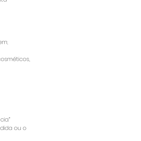
em;
osméticos, 
ia.”
ndida ou o 