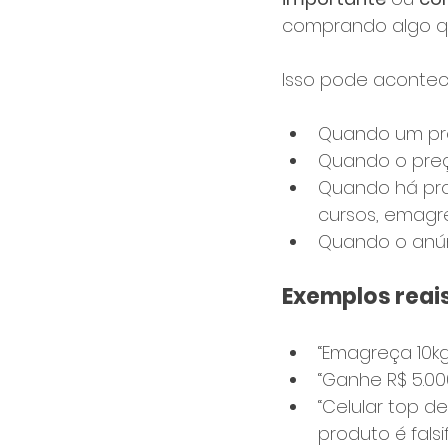
comprando algo qu
Isso pode acontece
Quando um pr
Quando o preç
Quando há pro
cursos, emagr
Quando o anún
Exemplos reais
“Emagreça 10kg
“Ganhe R$ 5.00
“Celular top d
produto é falsi