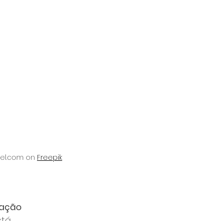
el.com on 
Freepik
ação 
stá 