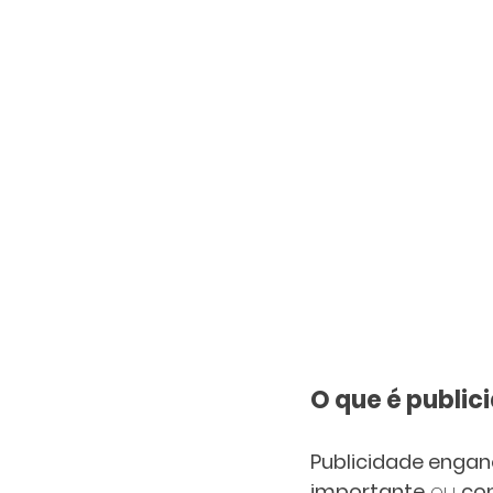
O que é public
Publicidade enga
importante
 ou 
co