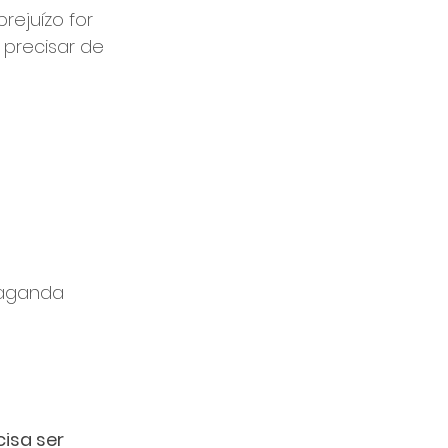
ejuízo for 
 precisar de 
paganda 
isa ser 