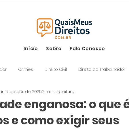
26
Início
Sobre
Fale Conosco
dor
Crimes
Direito Civil
Direito do Trabalhador
urt
17 de abr. de 2025
2 min de leitura
dade enganosa: o que é
s e como exigir seus