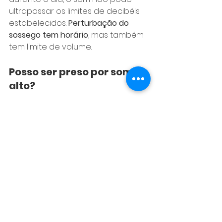
ultrapassar os limites de decibéis 
estabelecidos. 
Perturbação do 
sossego tem horário
, mas também 
tem limite de volume.
Posso ser preso por som 
alto?
Sim, perturbação do sossego 
pode resultar em prisão de 15 dias 
a 3 meses, embora na prática seja 
mais comum a aplicação de multa.
Como medir se o som está 
alto demais?
Existem aplicativos gratuitos que 
medem decibéis. Se ultrapassar os 