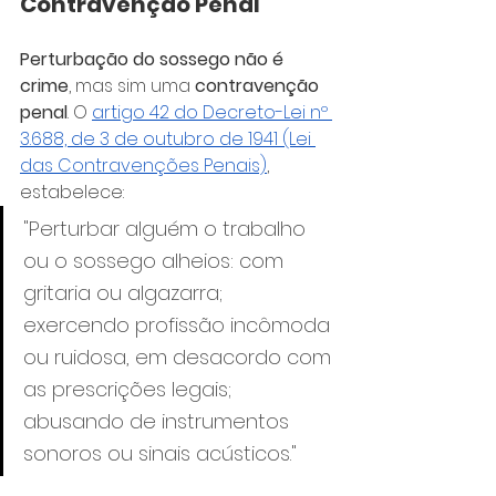
Contravenção Penal
Perturbação do sossego não é 
crime
, mas sim uma 
contravenção 
penal
. O 
artigo 42 do Decreto-Lei nº 
3.688, de 3 de outubro de 1941 (Lei 
das Contravenções Penais)
, 
estabelece:
"Perturbar alguém o trabalho 
ou o sossego alheios: com 
gritaria ou algazarra; 
exercendo profissão incômoda 
ou ruidosa, em desacordo com 
as prescrições legais; 
abusando de instrumentos 
sonoros ou sinais acústicos."