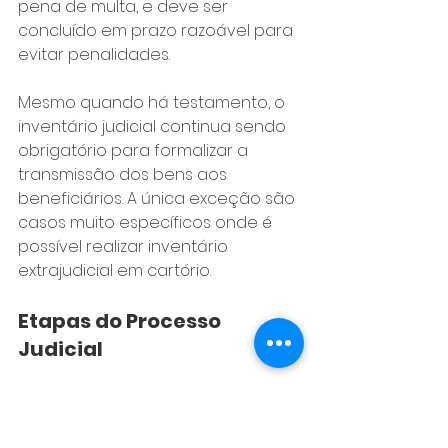
pena de multa, e deve ser 
concluído em prazo razoável para 
evitar penalidades.
Mesmo quando há testamento, o 
inventário judicial continua sendo 
obrigatório para formalizar a 
transmissão dos bens aos 
beneficiários. A única exceção são 
casos muito específicos onde é 
possível realizar inventário 
extrajudicial em cartório.
Etapas do Processo 
Judicial
O inventário judicial segue rito 
específico estabelecido pelo 
Código de Processo Civil, incluindo 