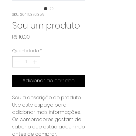
SKU: 364115376135191
Sou um produto
Preço
R$ 10,00
Quantidade
*
Adicionar ao carrinho
Sou a descrição do produto. 
Use este espaço para 
adicionar mais informações. 
Os compradores gostam de 
saber o que estão adquirindo 
antes de comprar.