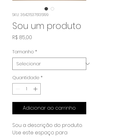
SKU: 364215376135199
Sou um produto
Preço
R$ 85,00
Tamanho
*
Quantidade
*
Adicionar ao carrinho
Sou a descrição do produto. 
Use este espaço para 