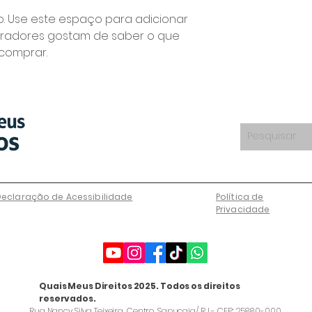
. Use este espaço para adicionar 
radores gostam de saber o que 
comprar.
Declaração de Acessibilidade
Política de
Privacidade
Quais Meus Direitos 2025. Todos os direitos
reservados.
Rua Nancy Silva Teixeira, Centro, Sapucaia/ RJ - CEP: 25880-000