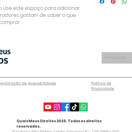
informações sobr
estabelecer conf
processamento e c
. Use este espaço para adicionar 
segurança.
envio é uma ótim
radores gostam de saber o que 
confiança e gara
comprar.
Declaração de Acessibilidade
Política de
Privacidade
Quais Meus Direitos 2025. Todos os direitos
reservados.
Rua Nancy Silva Teixeira, Centro, Sapucaia/ RJ - CEP: 25880-000