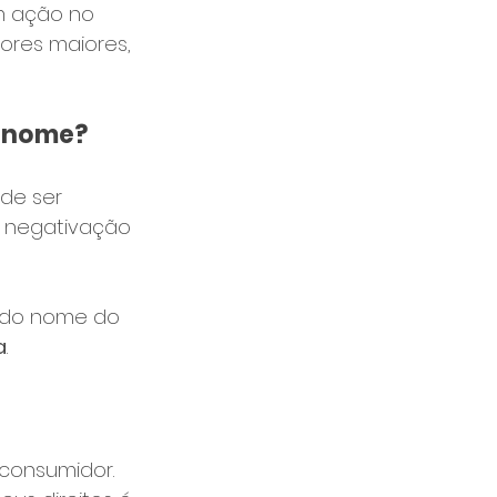
om ação no 
ores maiores, 
u nome?
de ser 
 a negativação 
o do nome do 
a
.
consumidor. 