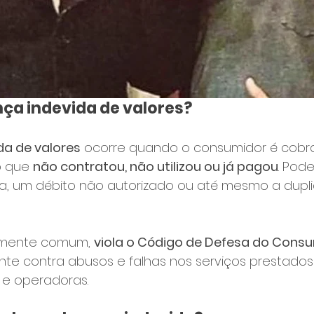
nça indevida de valores?
da de valores
 ocorre quando o consumidor é cobr
o que 
não contratou, não utilizou ou já pagou
. Pod
ra, um débito não autorizado ou até mesmo a dupl
lizmente comum, 
viola o Código de Defesa do Cons
nte contra abusos e falhas nos serviços prestados
e operadoras.