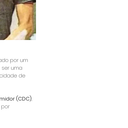
ado por um 
e ser uma 
icidade de 
umidor (CDC)
, 
 por 