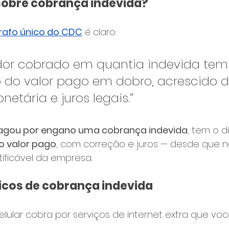
i sobre cobrança indevida?
grafo único do CDC
 é claro:
or cobrado em quantia indevida tem d
 do valor pago em dobro, acrescido d
etária e juros legais.”
agou por engano uma cobrança indevida
, tem o d
o valor pago
, com correção e juros — desde que 
ificável da empresa.
icos de cobrança indevida
lular cobra por serviços de internet extra que vo