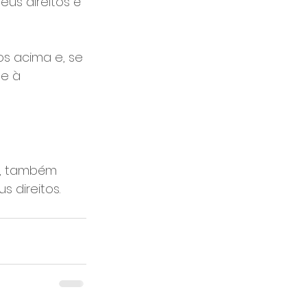
us direitos é 
os acima e, se 
e à 
o, também 
 direitos.