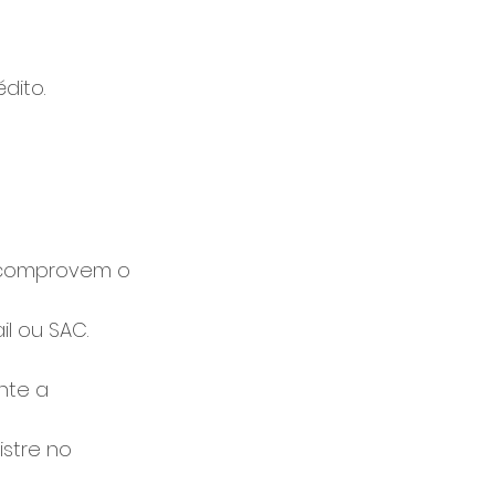
dito.
ue comprovem o 
l ou SAC. 
nte a 
istre no 