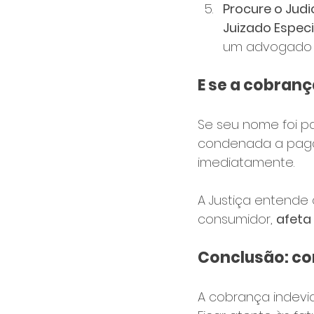
Procure o Judi
Juizado Especi
um advogado s
E se a cobran
Se seu nome foi pa
condenada a paga
imediatamente.
A Justiça entende
consumidor, 
afeta
Conclusão: con
A cobrança indevid