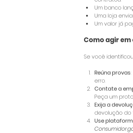
Um banco lança
Uma loja envia
Um valor já p
Como agir em 
Se você identifico
Reúna provas
erro.
Contate a em
Peça um proto
Exija a devol
devolução do v
Use platafor
Consumidor.go