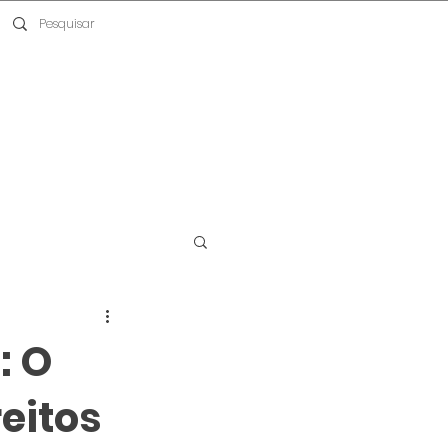
: O
eitos