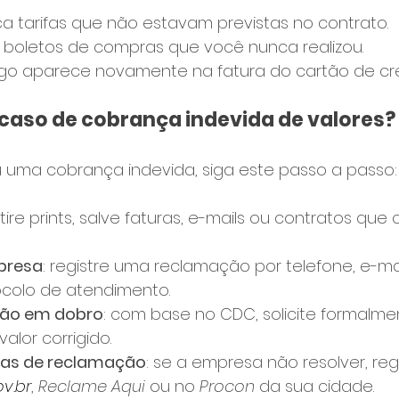
 tarifas que não estavam previstas no contrato.
 boletos de compras que você nunca realizou.
ago aparece novamente na fatura do cartão de cré
caso de cobrança indevida de valores?
u uma cobrança indevida, siga este passo a passo:
: tire prints, salve faturas, e-mails ou contratos q
presa
: registre uma reclamação por telefone, e-mai
colo de atendimento.
ução em dobro
: com base no CDC, solicite formalme
alor corrigido.
mas de reclamação
: se a empresa não resolver, reg
v.br
, 
Reclame Aqui
 ou no 
Procon
 da sua cidade.