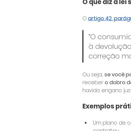
O que diz a le
O 
artigo 42, pará
“O consumid
à devolução
correção mon
Ou seja, 
se você p
receber 
o dobro d
havido engano just
Exemplos prát
Um plano de ce
contratou.