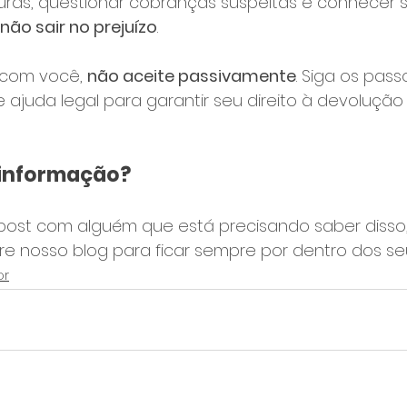
turas, questionar cobranças suspeitas e conhecer se
não sair no prejuízo
.
 com você, 
não aceite passivamente
. Siga os pass
 ajuda legal para garantir seu direito à devolução 
 informação?
post com alguém que está precisando saber diss
nosso blog para ficar sempre por dentro dos seus
or