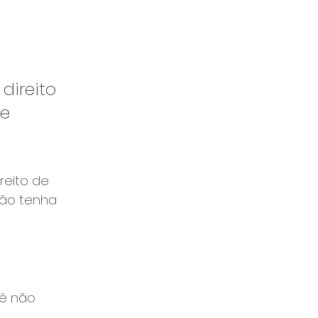
ireito 
e 
ireito de 
não tenha 
cê não 