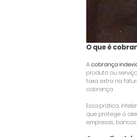
O que é cobra
A 
cobrança indevi
produto ou serviç
taxa extra na fatu
cobrança.
Essa prática, infe
que protege o clie
empresas, bancos 