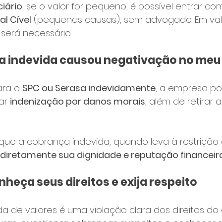
ciário
: se o valor for pequeno, é possível entrar c
al Cível
 (pequenas causas), sem advogado. Em val
erá necessário.
ça indevida causou negativação no me
ra o 
SPC ou Serasa indevidamente
, a empresa po
r 
indenização por danos morais
, além de retirar
 que a cobrança indevida, quando leva à restriçã
 diretamente sua dignidade e reputação financeir
heça seus direitos e exija respeito
a de valores é uma violação clara dos direitos do 